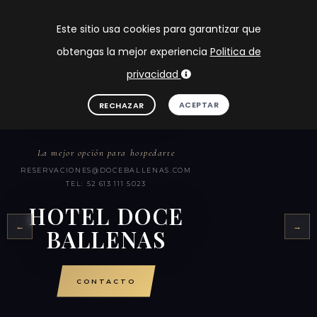
Este sitio usa cookies para garantizar que
obtengas la mejor experiencia
Politica de
HOME
privacidad
HOTEL EN CIUDAD INSURGENTES
ACEPTAR
RECHAZAR
HABITACIONES
ATRACCION DEL AREA
La mejor opción para hospedarte
RESERVACIONES@DOCEBALLENAS.COM
CONTACTO
TEL: 52 613 111 5023
HOTEL DOCE
ENTRAR
←
→
BALLENAS
CONTACTO