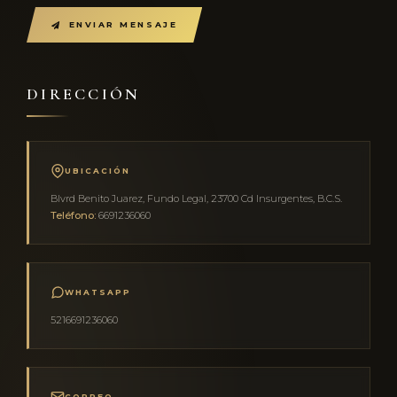
ENVIAR MENSAJE
DIRECCIÓN
UBICACIÓN
Blvrd Benito Juarez, Fundo Legal, 23700 Cd Insurgentes, B.C.S.
Teléfono:
6691236060
WHATSAPP
5216691236060
CORREO