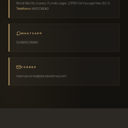
Blvrd Benito Juarez, Fundo Legal, 23700 Cd Insurgentes, B.C.S.
Teléfono:
6691236060
WHATSAPP
5216691236060
CORREO
reservaciones@doceballenas.com